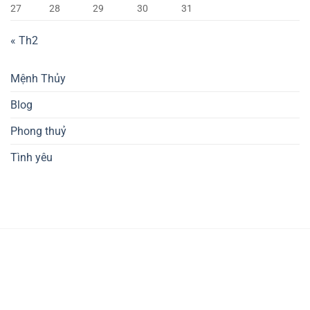
27
28
29
30
31
« Th2
Mệnh Thủy
Blog
Phong thuỷ
Tình yêu