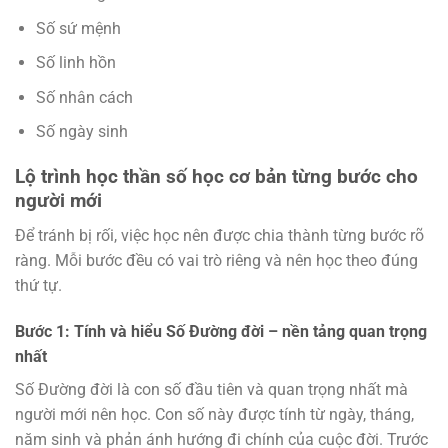
Số sứ mệnh
Số linh hồn
Số nhân cách
Số ngày sinh
Lộ trình học thần số học cơ bản từng bước cho
người mới
Để tránh bị rối, việc học nên được chia thành từng bước rõ
ràng. Mỗi bước đều có vai trò riêng và nên học theo đúng
thứ tự.
Bước 1: Tính và hiểu Số Đường đời – nền tảng quan trọng
nhất
Số Đường đời là con số đầu tiên và quan trọng nhất mà
người mới nên học. Con số này được tính từ ngày, tháng,
năm sinh và phản ánh hướng đi chính của cuộc đời. Trước