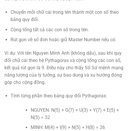
Chuyển mỗi chữ cái trong tên thành một con số theo
bảng quy đổi.
Cộng tổng tất cả các con số trong tên.
Rút gọn về số đơn hoặc giữ Master Number nếu có.
Ví dụ: Với tên Nguyen Minh Anh (không dấu), sau khi quy
đổi chữ cái theo hệ Pythagoras và cộng tổng các con số,
kết quả rút gọn là 9. Điều này cho thấy Số Sứ mệnh mang
năng lượng của lý tưởng, sự bao dung và xu hướng đóng
góp cho cộng đồng.
Tính từng phần theo bảng quy đổi Pythagoras:
NGUYEN: N(5) + G(7) + U(3) + Y(7) + E(5) +
N(5) = 32
MINH: M(4) + I(9) + N(5) + H(8) = 26