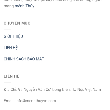
mang
mệnh Thủy
.
CHUYÊN MỤC
GIỚI THIỆU
LIÊN HỆ
CHÍNH SÁCH BẢO MẬT
LIÊN HỆ
Địa Chỉ: 98 Nguyễn Văn Cừ, Long Biên, Hà Nội, Việt Nam
Email:
info@menhthuyvn.com