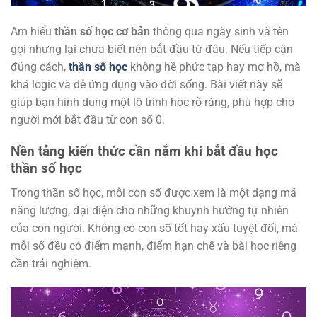
Am hiểu
thần số học cơ bản
thông qua ngày sinh và tên
gọi nhưng lại chưa biết nên bắt đầu từ đâu. Nếu tiếp cận
đúng cách,
thần số học
không hề phức tạp hay mơ hồ, mà
khá logic và dễ ứng dụng vào đời sống. Bài viết này sẽ
giúp bạn hình dung một lộ trình học rõ ràng, phù hợp cho
người mới bắt đầu từ con số 0.
Nền tảng kiến thức cần nắm khi bắt đầu học
thần số học
Trong thần số học, mỗi con số được xem là một dạng mã
năng lượng, đại diện cho những khuynh hướng tự nhiên
của con người. Không có con số tốt hay xấu tuyệt đối, mà
mỗi số đều có điểm mạnh, điểm hạn chế và bài học riêng
cần trải nghiệm.