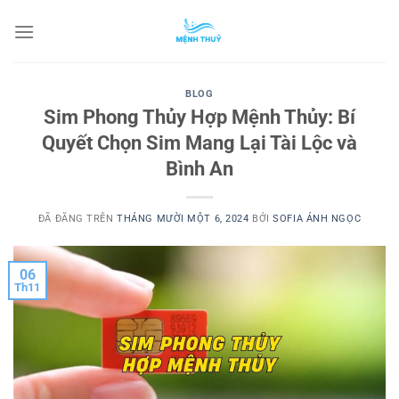
Chuyển
đến
nội
dung
BLOG
Sim Phong Thủy Hợp Mệnh Thủy: Bí
Quyết Chọn Sim Mang Lại Tài Lộc và
Bình An
ĐÃ ĐĂNG TRÊN
THÁNG MƯỜI MỘT 6, 2024
BỞI
SOFIA ÁNH NGỌC
06
Th11