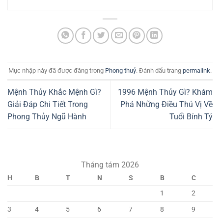
Mục nhập này đã được đăng trong
Phong thuỷ
. Đánh dấu trang
permalink
.
Mệnh Thủy Khắc Mệnh Gì?
1996 Mệnh Thủy Gì? Khám
Giải Đáp Chi Tiết Trong
Phá Những Điều Thú Vị Về
Phong Thủy Ngũ Hành
Tuổi Bính Tý
Tháng tám 2026
H
B
T
N
S
B
C
1
2
3
4
5
6
7
8
9