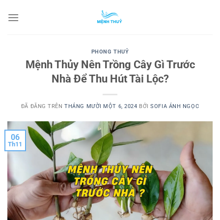
Chuyển
đến
nội
dung
PHONG THUỶ
Mệnh Thủy Nên Trồng Cây Gì Trước
Nhà Để Thu Hút Tài Lộc?
ĐÃ ĐĂNG TRÊN
THÁNG MƯỜI MỘT 6, 2024
BỞI
SOFIA ÁNH NGỌC
06
Th11