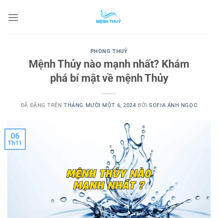
Chuyển
đến
nội
dung
PHONG THUỶ
Mệnh Thủy nào mạnh nhất? Khám
phá bí mật về mệnh Thủy
ĐÃ ĐĂNG TRÊN
THÁNG MƯỜI MỘT 6, 2024
BỞI
SOFIA ÁNH NGỌC
06
Th11