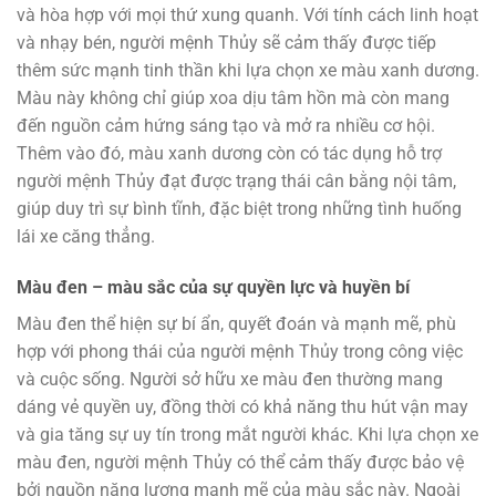
và hòa hợp với mọi thứ xung quanh. Với tính cách linh hoạt
và nhạy bén, người mệnh Thủy sẽ cảm thấy được tiếp
thêm sức mạnh tinh thần khi lựa chọn xe màu xanh dương.
Màu này không chỉ giúp xoa dịu tâm hồn mà còn mang
đến nguồn cảm hứng sáng tạo và mở ra nhiều cơ hội.
Thêm vào đó, màu xanh dương còn có tác dụng hỗ trợ
người mệnh Thủy đạt được trạng thái cân bằng nội tâm,
giúp duy trì sự bình tĩnh, đặc biệt trong những tình huống
lái xe căng thẳng.
Màu đen – màu sắc của sự quyền lực và huyền bí
Màu đen thể hiện sự bí ẩn, quyết đoán và mạnh mẽ, phù
hợp với phong thái của người mệnh Thủy trong công việc
và cuộc sống. Người sở hữu xe màu đen thường mang
dáng vẻ quyền uy, đồng thời có khả năng thu hút vận may
và gia tăng sự uy tín trong mắt người khác. Khi lựa chọn xe
màu đen, người mệnh Thủy có thể cảm thấy được bảo vệ
bởi nguồn năng lượng mạnh mẽ của màu sắc này. Ngoài