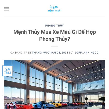
Chuyển
đến
nội
dung
PHONG THUỶ
Mệnh Thủy Mua Xe Màu Gì Để Hợp
Phong Thủy?
ĐÃ ĐĂNG TRÊN
THÁNG MƯỜI HAI 24, 2024
BỞI
SOFIA ÁNH NGỌC
24
Th12