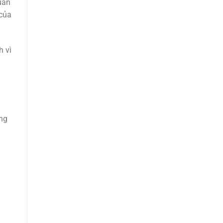
uan
 của
h vì
ông