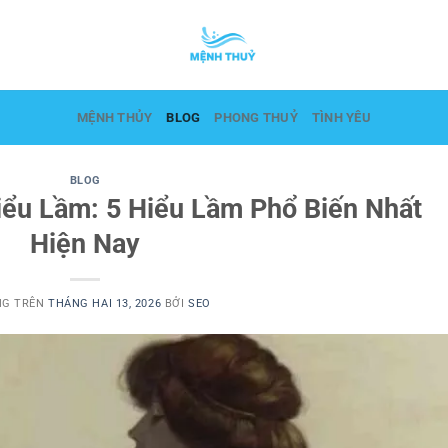
MỆNH THỦY
BLOG
PHONG THUỶ
TÌNH YÊU
BLOG
ểu Lầm: 5 Hiểu Lầm Phổ Biến Nhất
Hiện Nay
NG TRÊN
THÁNG HAI 13, 2026
BỞI
SEO