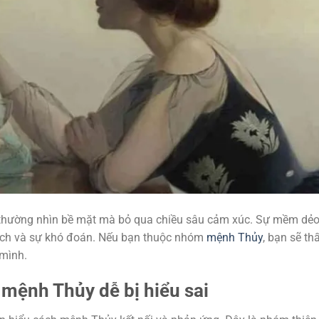
 thường nhìn bề mặt mà bỏ qua chiều sâu cảm xúc. Sự mềm dẻo
 cách và sự khó đoán. Nếu bạn thuộc nhóm
mệnh Thủy
, bạn sẽ th
 mình.
 mệnh Thủy dễ bị hiểu sai