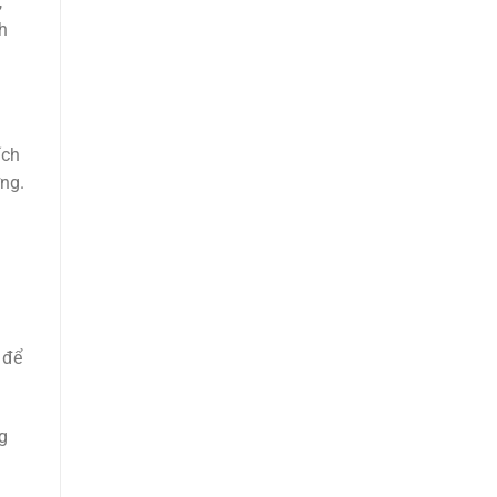
,
h
ích
ng.
 để
g