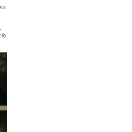
thấu
,
thấy