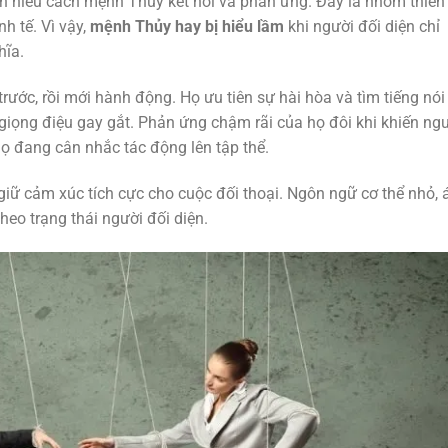
cần hiểu cách mệnh Thủy kết nối và phản ứng. Đây là nhóm thiên
h tế. Vì vậy,
mệnh Thủy hay bị hiểu lầm
khi người đối diện chỉ
hĩa.
ớc, rồi mới hành động. Họ ưu tiên sự hài hòa và tìm tiếng nói
 giọng điệu gay gắt. Phản ứng chậm rãi của họ đôi khi khiến ng
 họ đang cân nhắc tác động lên tập thể.
ữ cảm xúc tích cực cho cuộc đối thoại. Ngôn ngữ cơ thể nhỏ, 
heo trạng thái người đối diện.