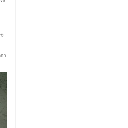
 về
ười
ánh