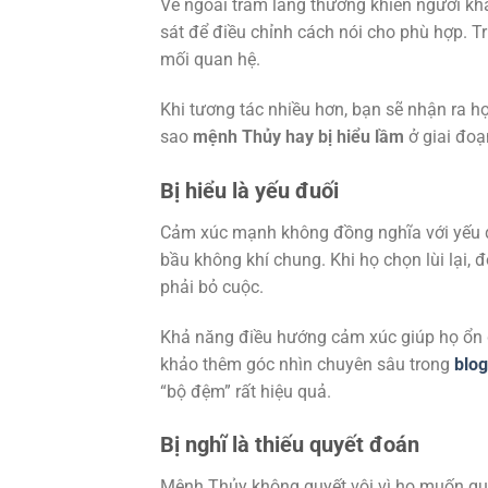
Vẻ ngoài trầm lắng thường khiến người khá
sát để điều chỉnh cách nói cho phù hợp. Tr
mối quan hệ.
Khi tương tác nhiều hơn, bạn sẽ nhận ra họ t
sao
mệnh Thủy hay bị hiểu lầm
ở giai đoạ
Bị hiểu là yếu đuối
Cảm xúc mạnh không đồng nghĩa với yếu đ
bầu không khí chung. Khi họ chọn lùi lại,
phải bỏ cuộc.
Khả năng điều hướng cảm xúc giúp họ ổn đ
khảo thêm góc nhìn chuyên sâu trong
blog
“bộ đệm” rất hiệu quả.
Bị nghĩ là thiếu quyết đoán
Mệnh Thủy không quyết vội vì họ muốn quyế