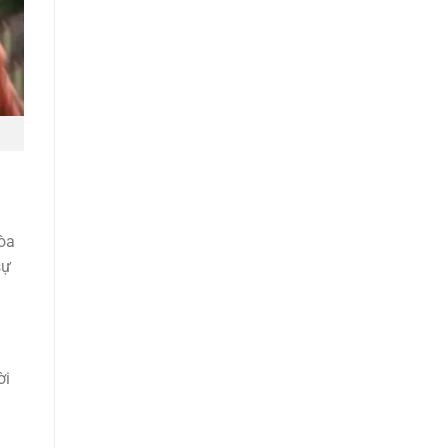
hòa
sự
ời