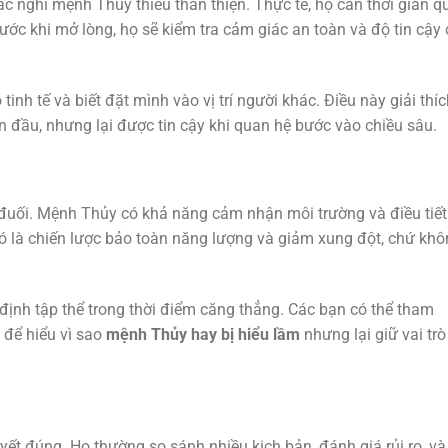
c nghĩ mệnh Thủy thiếu thân thiện. Thực tế, họ cần thời gian q
ước khi mở lòng, họ sẽ kiểm tra cảm giác an toàn và độ tin cậy
inh tế và biết đặt mình vào vị trí người khác. Điều này giải thíc
n đầu, nhưng lại được tin cậy khi quan hệ bước vào chiều sâu.
uối. Mệnh Thủy có khả năng cảm nhận môi trường và điều tiết
 đó là chiến lược bảo toàn năng lượng và giảm xung đột, chứ kh
ịnh tập thể trong thời điểm căng thẳng. Các bạn có thể tham
để hiểu vì sao
mệnh Thủy hay bị hiểu lầm
nhưng lại giữ vai trò
t đúng. Họ thường so sánh nhiều kịch bản, đánh giá rủi ro, và