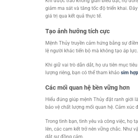
Khi được trao không gian biểu đạt, họ đón
giảm ma sát và tăng tốc độ triển khai. Đây
giá trị qua kết quả thực tế.
Tạo ảnh hưởng tích cực
Mệnh Thủy truyền cảm hứng bằng sự điềm t
lệ người khác tiến bộ mà không tạo áp lự
Khi giữ vai trò dẫn dắt, họ ưu tiên mục t
lượng riêng, bạn có thể tham khảo
sim hợ
Các mối quan hệ bền vững hơn
Hiểu đúng giúp mệnh Thủy đặt ranh giới là
bảo vệ chất lượng mối quan hệ. Cảm xúc đư
Trong tình bạn, tình yêu và công việc, họ 
lên, các cam kết trở nên vững chắc. Như v
dắt sự đồng cảm.