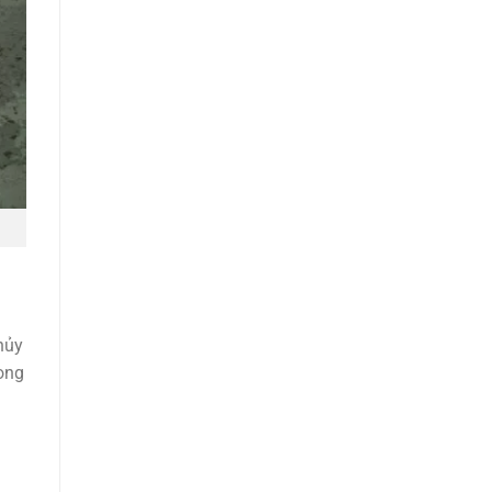
hủy
ong