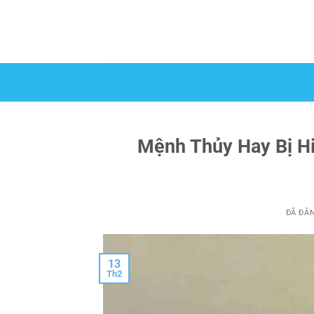
Chuyển
đến
nội
dung
Mệnh Thủy Hay Bị Hi
ĐÃ ĐĂ
13
Th2