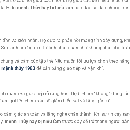
g vai trò cầu nối giữa các nhóm. Họ giúp các bên hiểu nhau hơn
 là lý do
mệnh Thủy hay bị hiểu lầm
ban đầu sẽ dần chứng min
ĩnh và kiên nhẫn. Họ đưa ra phản hồi mang tính xây dựng, kh
c. Sức ảnh hưởng đến từ tính nhất quán chứ không phải phô trươ
iêu chung và cảm xúc tập thể.Nếu muốn tối ưu lựa chọn theo năng
p mệnh thủy 1983
để cân bằng giao tiếp và vận khí.
nh mạnh và giao tiếp rõ ràng hơn. Họ biết nói “không” đúng lúc
ợc gọi tên chính xác sẽ giảm hiểu sai và tăng gắn kết.
tạo cảm giác an toàn và lắng nghe chân thành. Khi sự tin cậy tăn
ậy,
mệnh Thủy hay bị hiểu lầm
trước đây sẽ trở thành người dẫn