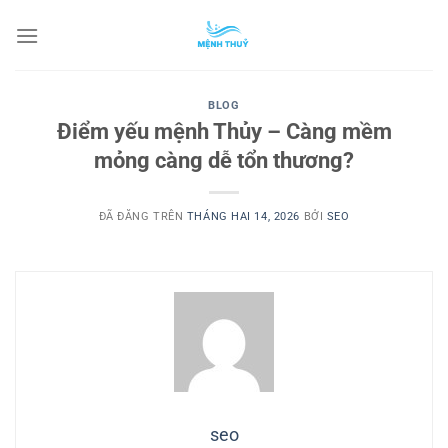
Chuyển
đến
nội
dung
BLOG
Điểm yếu mệnh Thủy – Càng mềm
mỏng càng dễ tổn thương?
ĐÃ ĐĂNG TRÊN
THÁNG HAI 14, 2026
BỞI
SEO
seo