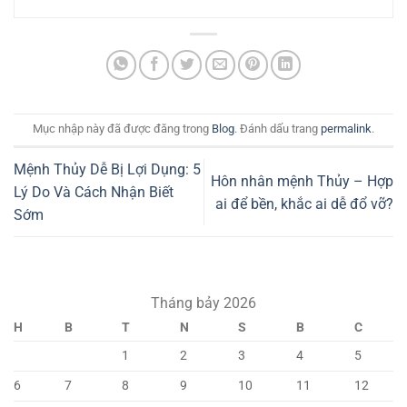
Mục nhập này đã được đăng trong
Blog
. Đánh dấu trang
permalink
.
Mệnh Thủy Dễ Bị Lợi Dụng: 5
Hôn nhân mệnh Thủy – Hợp
Lý Do Và Cách Nhận Biết
ai để bền, khắc ai dễ đổ vỡ?
Sớm
Tháng bảy 2026
H
B
T
N
S
B
C
1
2
3
4
5
6
7
8
9
10
11
12